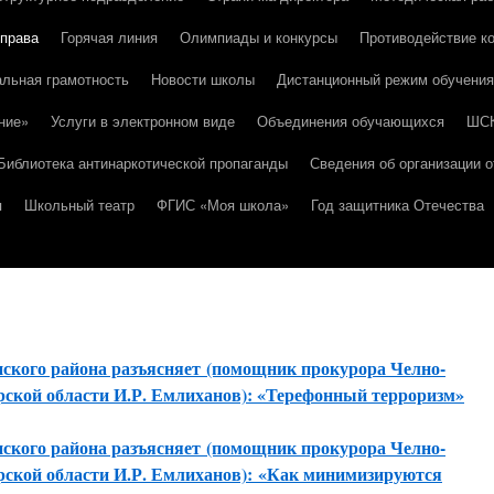
 права
Горячая линия
Олимпиады и конкурсы
Противодействие к
льная грамотность
Новости школы
Дистанционный режим обучения
ние»
Услуги в электронном виде
Объединения обучающихся
ШС
Библиотека антинаркотической пропаганды
Сведения об организации о
я
Школьный театр
ФГИС «Моя школа»
Год защитника Отечества
ского района разъясняет (помощник прокурора Челно-
ской области И.Р. Емлиханов): «Терефонный терроризм»
ского района разъясняет (помощник прокурора Челно-
ской области И.Р. Емлиханов): «Как минимизируются