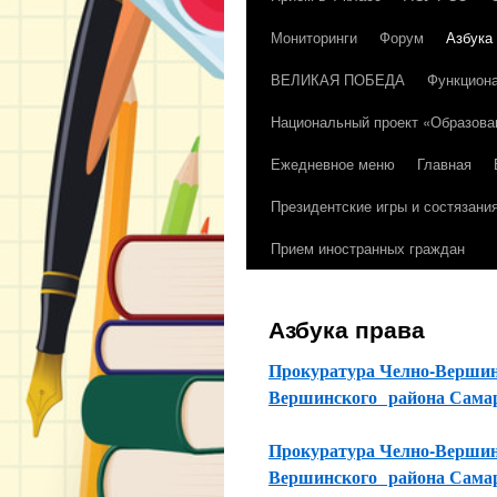
Мониторинги
Форум
Азбука
содержимому
ВЕЛИКАЯ ПОБЕДА
Функциона
Национальный проект «Образова
Ежедневное меню
Главная
Президентские игры и состязани
Прием иностранных граждан
Азбука права
Прокуратура Челно-Вершин
Вершинского района Самар
Прокуратура Челно-Вершин
Вершинского района Самар