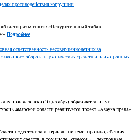
целях противодействия коррупции
области разъясняет: «Некурительный табак –
ам»
Подробнее
овная ответственность несовершеннолетних за
езаконного оборота наркотических средств и психотропных
дня прав человека (10 декабря) образовательными
урой Самарской области реализуется проект «Азбука права»
бласти подготовила материалы по теме противодействия
отических средств, в том числе «спайсов». Электронные