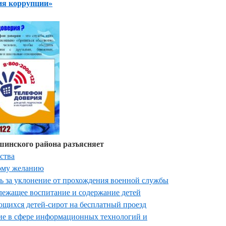
ия коррупции»
инского района разъясняет
ства
ому желанию
ть за уклонение от прохождения военной службы
лежащее воспитание и содержание детей
ющихся детей-сирот на бесплатный проезд
ие в сфере информационных технологий и