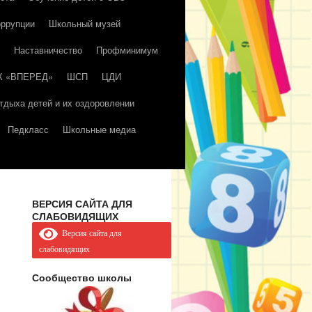
оррупции
Школьный музей
Наставничество
Профминимум
К «ВПЕРЕД»
ШСП
ЦДИ
тдыха детей и их оздоровлении
Педкласс
Школьные медиа
ВЕРСИЯ САЙТА ДЛЯ
СЛАБОВИДЯЩИХ
Версия сайта для
слабовидящих
Сообщество школы