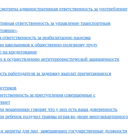
смотрена административная ответственность за употребление
тивная ответственность за управление транспортным
стоянии»
.
я ответственность за реабилитацию нацизма
ии школьников к общественно-полезному труду
е на кредитование
ях к осуществлению антитеррористической защищенности
сть работодателя за задержку выплат причитающихся
ргетиков
ветственность за преступления совершенные с
ернет
сли мошенники говорят что у них есть ваша доверенность
сли ребенок получил травмы играя во дворе многоквартирного
 и запреты для лиц, замещающих государственные должности