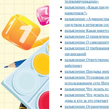
телекоммуникации»
разъяснение «Какая преду
наркотиков?»
разъяснение «Администра
средством в нетрезвом со
разъяснение Какая имеетс
разъяснение О привлечен
разъяснение О самозапрет
разъяснение О требовани
организаций
разъяснение Ответственно
работнику
разъяснение Продажа эне
разъяснение Уголовная от
использованием сети Инт
разъяснение Что делать е
разъяснение Что делать е
дома и кто за это отвечает
разъяснение Ограничения