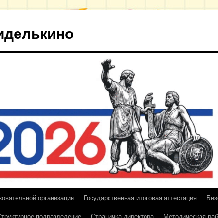
иделькино
зовательной организации
Государственная итоговая аттестация
Без
Структурное подразделение
Страничка директора
Методическая раб