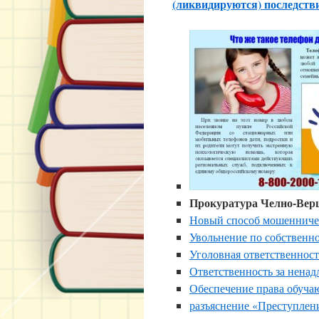
(ликвидируются) последств
Прокуратура Челно-Верш
Новый способ мошенниче
Увольнение по собственн
Уголовная ответственнос
Ответственность за ненад
Обеспечение права обуча
разъяснение «Преступлен