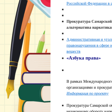
Российской Федерации в 
Прокуратура Самарской 
альтернатива наркотик
Административная и угол
правонарушения в сфере н
веществ
«Азбука права»
В рамках Международного 
организациями и прокурат
Информация по проекту
Прокуратура Самарской о
незаконному обороту нарк