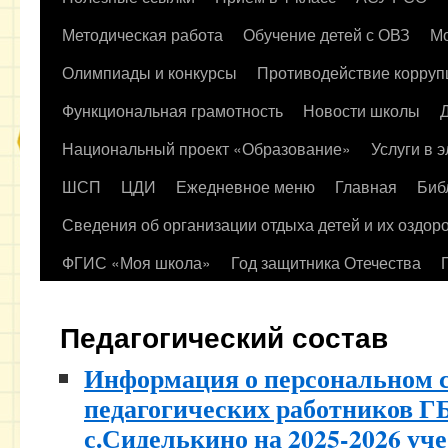
содержимому
Методическая работа
Обучение детей с ОВЗ
Мо
Олимпиады и конкурсы
Противодействие корруп
Функциональная грамотность
Новости школы
Национальный проект «Образование»
Услуги в 
ШСП
ЦДИ
Ежедневное меню
Главная
Биб
Сведения об организации отдыха детей и их оздор
ФГИС «Моя школа»
Год защитника Отечества
Педагогический состав
Информация о персональном с
педагогических работников
с.Сиделькино на 2025-2026 уч