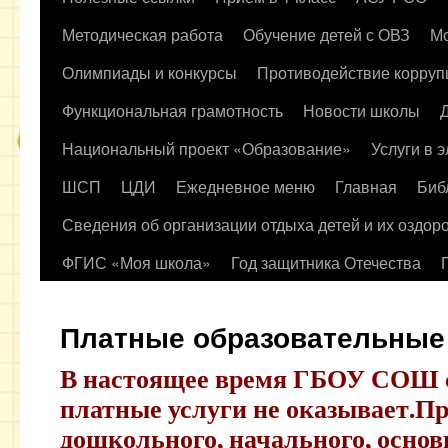
содержимому
Методическая работа
Обучение детей с ОВЗ
Мо
Олимпиады и конкурсы
Противодействие корруп
Функциональная грамотность
Новости школы
Национальный проект «Образование»
Услуги в 
ШСП
ЦДИ
Ежедневное меню
Главная
Биб
Сведения об организации отдыха детей и их оздор
ФГИС «Моя школа»
Год защитника Отечества
Платные образовательные
В настоящее время ГБОУ СОШ 
платные услуги не оказывает.
Пр
дошкольного, начального, основ