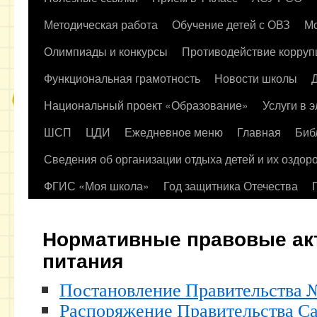
содержимому
Методическая работа
Обучение детей с ОВЗ
Мо
Олимпиады и конкурсы
Противодействие корруп
Функциональная грамотность
Новости школы
Национальный проект «Образование»
Услуги в 
ШСП
ЦДИ
Ежедневное меню
Главная
Биб
Сведения об организации отдыха детей и их оздор
ФГИС «Моя школа»
Год защитника Отечества
Нормативные правовые ак
питания
Постановление Правительства №
Распоряжение Правительства Са