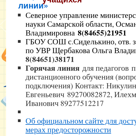
Северное управление министерс
науки Самарской области, Осма
8(84655)21951
Владимировна
ГБОУ СОШ с.Сиделькино, отв. з
по УВР Щербакова Ольга Влад
8(84651)38171
Горячая линия
для педагогов п
дистанционного обучения (вопр
подключения) Контакт: Никули
Евгеньевич
89270082872, Илехм
Иванович 89277512217
Об официальном сайте для дост
мерах предосторожности