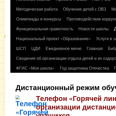
содержимому
Методическая работа
Обучение детей с ОВЗ
Мо
Олимпиады и конкурсы
Противодействие корруп
Функциональная грамотность
Новости школы
Национальный проект «Образование»
Услуги в 
ШСП
ЦДИ
Ежедневное меню
Главная
Биб
Сведения об организации отдыха детей и их оздор
ФГИС «Моя школа»
Год защитника Отечества
Дистанционный режим обу
Телефон «Горячей ли
организации дистанци
учащихся