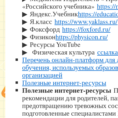
«Российского учебника»
https:/
▶ Яндекс.Учебник
https://educat
▶ Я.класс
https://www.yaklass.ru/
▶ Фоксфорд
https://foxford.ru/
▶ Физикон
https://physicon.ru/
▶ Ресурсы YouTube
▶ Физическая культура
ссылка
Перечень онлайн-платформ для
обучения, используемых образо
организацией
Полезные интернет-ресурсы
Полезные интернет-ресурсы
П
рекомендации для родителей, па
предотвращению тревожных сос
подготовленные специалистами 