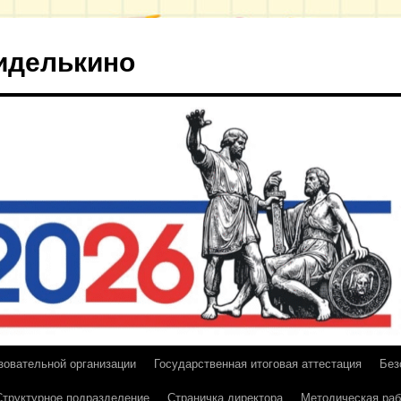
иделькино
зовательной организации
Государственная итоговая аттестация
Без
Структурное подразделение
Страничка директора
Методическая раб