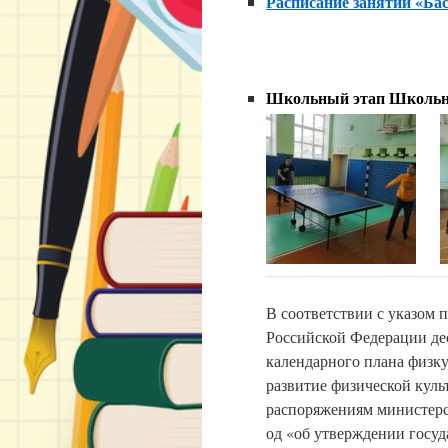
Расписание занятий «Баск
Школьный этап Школьн
В соответствии с указом 
Российской Федерации дес
календарного плана физк
развитие физической куль
распоряжениям министерст
од «об утверждении госуд