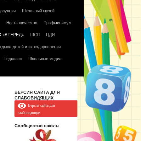
оррупции
Школьный музей
Наставничество
Профминимум
К «ВПЕРЕД»
ШСП
ЦДИ
тдыха детей и их оздоровлении
Педкласс
Школьные медиа
ВЕРСИЯ САЙТА ДЛЯ
СЛАБОВИДЯЩИХ
Версия сайта для
слабовидящих
Сообщество школы