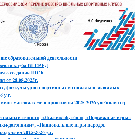
ние образовательной деятельности
ивного клуба ВПЕРЕД
ния о создании ШСК
я от 28.08.2025г.
х, физкультурно-спортивных и социально-значимых
 у.г.
ивно-массовых мероприятий на 2025-2026 учебный год
астольный теннис», «Лыжи»/»футбол», «Подвижные игры»
лки-догонялки», «Национальные игры народов
одки» на 2025-2026 у.г.