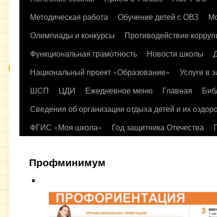
содержимому
Методическая работа
Обучение детей с ОВЗ
Мо
Олимпиады и конкурсы
Противодействие корруп
Функциональная грамотность
Новости школы
Национальный проект «Образование»
Услуги в 
ШСП
ЦДИ
Ежедневное меню
Главная
Биб
Сведения об организации отдыха детей и их оздор
ФГИС «Моя школа»
Год защитника Отечества
Профминимум