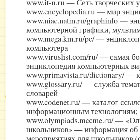
www.it-n.ru — Сеть творческих 
www.encyclopedia.ru — мир энц
www.niac.natm.ru/graphinfo — э
компьютерной графики, мульти
www.mega.km.ru/pc/ — энциклоп
компьютера
www.viruslist.com/ru/ — самая б
энциклопедия компьютерных ви
www.primavista.ru/dictionary/ — 
www.glossary.ru/ — служба тема
словарей
www.codenet.ru/ — каталог ссыл
информационным технологиям;
www.olympiads.mccme.ru/ — «О
школьников» — информация об 
мероприятиях для школьников (