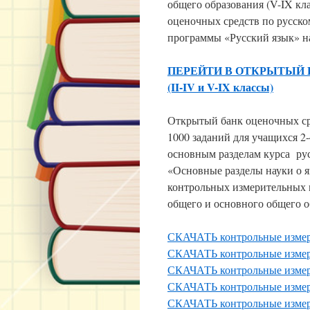
общего образования (V-IX кл
оценочных средств по русско
программы «Русский язык» на
ПЕРЕЙТИ В ОТКРЫТЫЙ 
(II-IV и V-IX классы)
Открытый банк оценочных сре
1000 заданий для учащихся 2-
основным разделам курса рус
«Основные разделы науки о яз
контрольных измерительных м
общего и основного общего о
СКАЧАТЬ контрольные измери
СКАЧАТЬ контрольные измери
СКАЧАТЬ контрольные измери
СКАЧАТЬ контрольные измери
СКАЧАТЬ контрольные измери