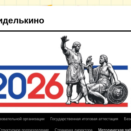
иделькино
зовательной организации
Государственная итоговая аттестация
Без
Структурное подразделение
Страничка директора
Методическая раб