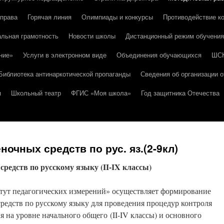
 права
Горячая линия
Олимпиады и конкурсы
Противодействие к
льная грамотность
Новости школы
Дистанционный режим обучения
ние»
Услуги в электронном виде
Объединения обучающихся
ШС
Библиотека антинаркотической пропаганды
Сведения об организации о
я
Школьный театр
ФГИС «Моя школа»
Год защитника Отечества
очных средств по рус. яз.(2-9кл)
редств по русскому языку (II-IX классы)
ут педагогических измерений» осуществляет формирование
редств по русскому языку для проведения процедур контроля
я на уровне начального общего (II-IV классы) и основного