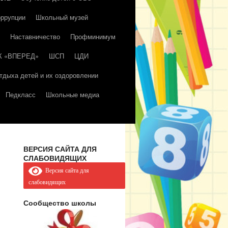
оррупции
Школьный музей
Наставничество
Профминимум
К «ВПЕРЕД»
ШСП
ЦДИ
тдыха детей и их оздоровлении
Педкласс
Школьные медиа
ВЕРСИЯ САЙТА ДЛЯ
СЛАБОВИДЯЩИХ
Версия сайта для
слабовидящих
Сообщество школы