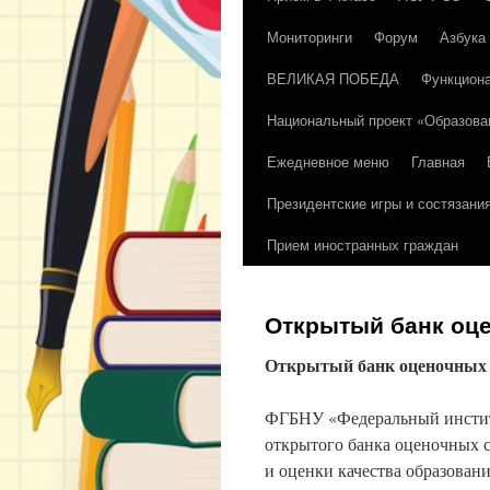
Мониторинги
Форум
Азбука
содержимому
ВЕЛИКАЯ ПОБЕДА
Функциона
Национальный проект «Образова
Ежедневное меню
Главная
Президентские игры и состязани
Прием иностранных граждан
Открытый банк оцен
Открытый банк оценочных с
ФГБНУ «Федеральный инстит
открытого банка оценочных с
и оценки качества образовани