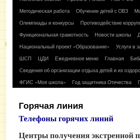
содержимому
Методическая работа
Обучение детей с ОВЗ
Мо
Олимпиады и конкурсы
Противодействие корруп
Функциональная грамотность
Новости школы
Национальный проект «Образование»
Услуги в 
ШСП
ЦДИ
Ежедневное меню
Главная
Биб
Сведения об организации отдыха детей и их оздор
ФГИС «Моя школа»
Год защитника Отечества
Горячая линия
Телефоны горячих линий
Центры получения экстренной 