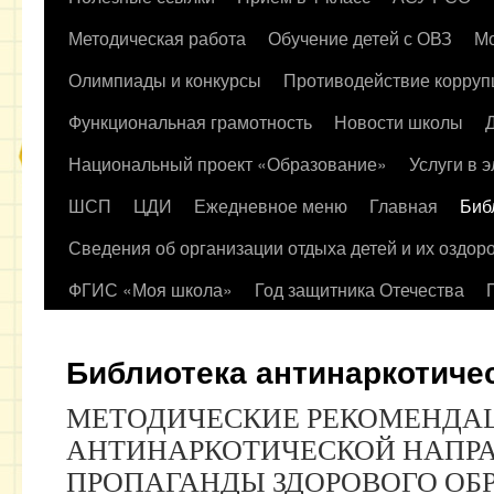
содержимому
Методическая работа
Обучение детей с ОВЗ
Мо
Олимпиады и конкурсы
Противодействие корруп
Функциональная грамотность
Новости школы
Национальный проект «Образование»
Услуги в 
ШСП
ЦДИ
Ежедневное меню
Главная
Биб
Сведения об организации отдыха детей и их оздор
ФГИС «Моя школа»
Год защитника Отечества
Библиотека антинаркотиче
МЕТОДИЧЕСКИЕ РЕКОМЕНДА
АНТИНАРКОТИЧЕСКОЙ НАПР
ПРОПАГАНДЫ ЗДОРОВОГО ОБРА