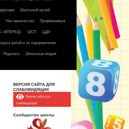
оррупции
Школьный музей
Наставничество
Профминимум
К «ВПЕРЕД»
ШСП
ЦДИ
тдыха детей и их оздоровлении
Педкласс
Школьные медиа
ВЕРСИЯ САЙТА ДЛЯ
СЛАБОВИДЯЩИХ
Версия сайта для
слабовидящих
Сообщество школы