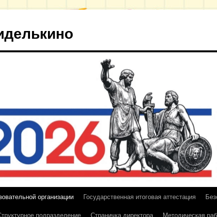
иделькино
зовательной организации
Государственная итоговая аттестация
Без
Структурное подразделение
Страничка директора
Методическая раб