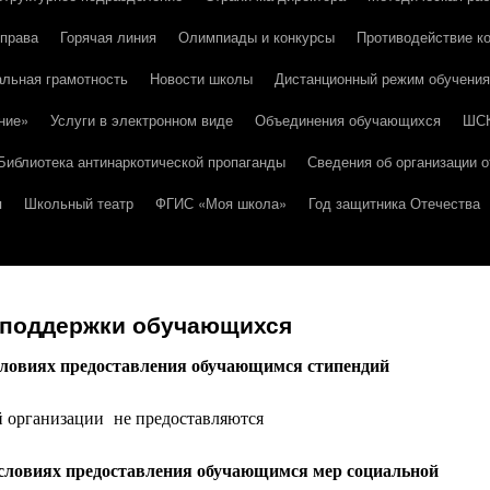
 права
Горячая линия
Олимпиады и конкурсы
Противодействие к
льная грамотность
Новости школы
Дистанционный режим обучения
ние»
Услуги в электронном виде
Объединения обучающихся
ШС
Библиотека антинаркотической пропаганды
Сведения об организации о
я
Школьный театр
ФГИС «Моя школа»
Год защитника Отечества
 поддержки обучающихся
словиях предоставления обучающимся стипендий
й организации не предоставляются
словиях предоставления обучающимся мер социальной