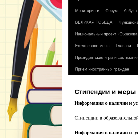
Мониторинги
Форум
Азбука
содержимому
ВЕЛИКАЯ ПОБЕДА
Функциона
Национальный проект «Образова
Ежедневное меню
Главная
Президентские игры и состязани
Прием иностранных граждан
Стипендии и меры
Информация о наличии и у
Стипендии в образовательно
Информация о наличии и у