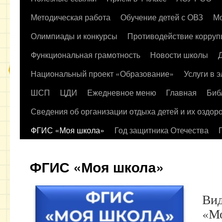
содержимому
Методическая работа
Обучение детей с ОВЗ
Мо
Олимпиады и конкурсы
Противодействие корруп
Функциональная грамотность
Новости школы
Национальный проект «Образование»
Услуги в 
ШСП
ЦДИ
Ежедневное меню
Главная
Биб
Сведения об организации отдыха детей и их оздор
ФГИС «Моя школа»
Год защитника Отечества
ФГИС «Моя школа»
Ви
«М