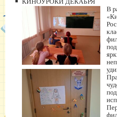
КИНОУРОКИ ДЕКАБРЯ
В р
«Ки
Рос
кла
фил
под
ярк
неп
уди
Пра
чуд
под
исп
Пер
фил