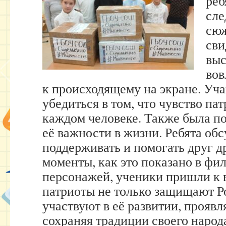
реб
сле
сюж
сви
выс
вов
к происходящему на экране. Уч
убедиться в том, что чувство па
каждом человеке. Также была п
её важности в жизни. Ребята обс
поддерживать и помогать друг д
моменты, как это показано в фи
персонажей, ученики пришли к 
патриоты не только защищают Ро
участвуют в её развитии, проявл
сохраняя традиции своего народ