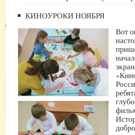
​КИНОУРОКИ НОЯБРЯ
Вот о
насто
приш
начал
экран
«Кино
Росси
ребя
глубо
фильм
Истор
добро