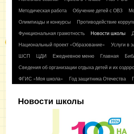
содержимому
Методическая работа
Обучение детей с ОВЗ
Мо
Олимпиады и конкурсы
Противодействие корруп
Функциональная грамотность
Новости школы
Национальный проект «Образование»
Услуги в 
ШСП
ЦДИ
Ежедневное меню
Главная
Биб
Сведения об организации отдыха детей и их оздор
ФГИС «Моя школа»
Год защитника Отечества
Новости школы