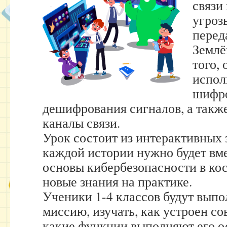
связи
угроз
перед
Землё
того, 
испол
шифро
дешифрования сигналов, а такж
каналы связи.
Урок состоит из интерактивных 
каждой истории нужно будет вме
основы кибербезопасности в ко
новые знания на практике.
Ученики 1-4 классов будут вып
миссию, изучать, как устроен с
какие функции выполняют его о