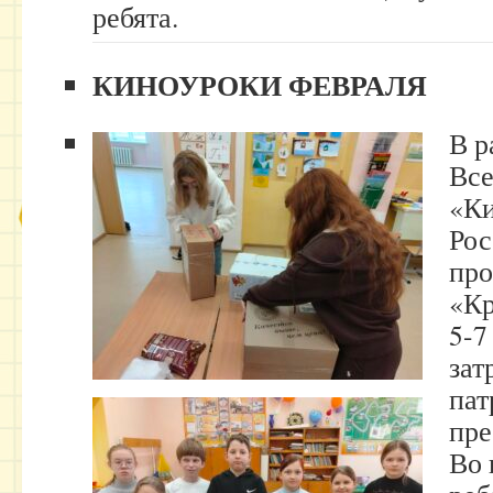
ребята.
КИНОУРОКИ
ФЕВРАЛЯ
В р
Все
«Ки
Рос
про
«Кр
5-7
зат
пат
пре
Во 