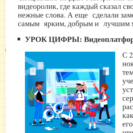
видеоролик, где каждый сказал св
нежные слова. А еще сделали зам
самым ярким, добрым и лучшим 
УРОК ЦИФРЫ: Видеоплатфо
С 2
ноя
те
уче
ус
сер
ра
как
его
чт