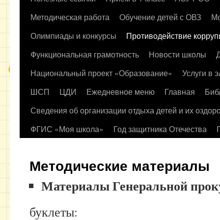
содержимому
Методическая работа
Обучение детей с ОВЗ
Мо
Олимпиады и конкурсы
Противодействие корруп
Функциональная грамотность
Новости школы
Национальный проект «Образование»
Услуги в 
ШСП
ЦДИ
Ежедневное меню
Главная
Биб
Сведения об организации отдыха детей и их оздор
ФГИС «Моя школа»
Год защитника Отечества
Методические материалы
Материалы Генеральной прок
буклеты: