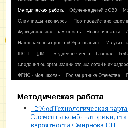
содержимому
Методическая работа
Обучение детей с ОВЗ
Мо
Олимпиады и конкурсы
Противодействие корруп
Функциональная грамотность
Новости школы
Национальный проект «Образование»
Услуги в 
ШСП
ЦДИ
Ежедневное меню
Главная
Биб
Сведения об организации отдыха детей и их оздор
ФГИС «Моя школа»
Год защитника Отечества
Методическая работа
_296od
Технологическая карта
Элементы комбинаторики, ста
вероятности Смирнова СН