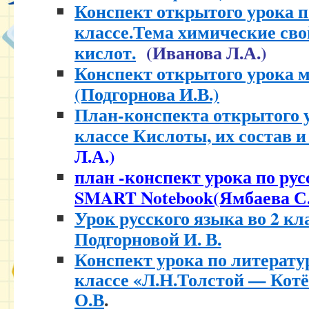
Конспект открытого урока п
классе.Тема химические св
кислот.
(Иванова Л.А.)
Конспект открытого урока м
(Подгорнова И.В.)
План-конспекта открытого у
классе Кислоты, их состав и
Л.А.)
план -конспект урока по рус
SMART Notebook(Ямбаева С.
Урок русского языка во 2 кл
Подгорновой И. В.
Конспект урока по литерату
классе «Л.Н.Толстой — Кот
О.В
.