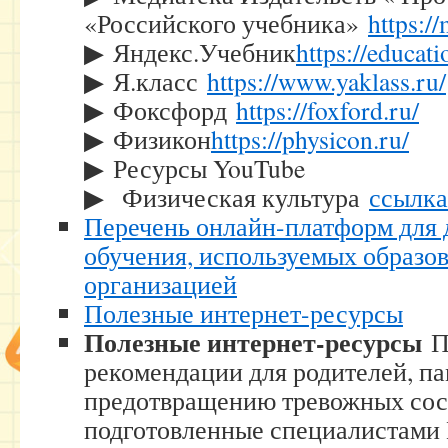
«Российского учебника»
https:/
▶ Яндекс.Учебник
https://educat
▶ Я.класс
https://www.yaklass.ru/
▶ Фоксфорд
https://foxford.ru/
▶ Физикон
https://physicon.ru/
▶ Ресурсы YouTube
▶ Физическая культура
ссылка
Перечень онлайн-платформ для
обучения, используемых образо
организацией
Полезные интернет-ресурсы
Полезные интернет-ресурсы
П
рекомендации для родителей, па
предотвращению тревожных сос
подготовленные специалистами 