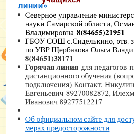
Северное управление министерс
науки Самарской области, Осма
8(84655)21951
Владимировна
ГБОУ СОШ с.Сиделькино, отв. з
по УВР Щербакова Ольга Влад
8(84651)38171
Горячая линия
для педагогов п
дистанционного обучения (вопр
подключения) Контакт: Никули
Евгеньевич
89270082872, Илехм
Иванович 89277512217
Об официальном сайте для дост
мерах предосторожности