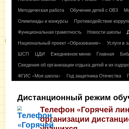
содержимому
Методическая работа
Обучение детей с ОВЗ
Мо
Олимпиады и конкурсы
Противодействие корруп
Функциональная грамотность
Новости школы
Национальный проект «Образование»
Услуги в 
ШСП
ЦДИ
Ежедневное меню
Главная
Биб
Сведения об организации отдыха детей и их оздор
ФГИС «Моя школа»
Год защитника Отечества
Дистанционный режим обу
Телефон «Горячей ли
организации дистанци
учащихся