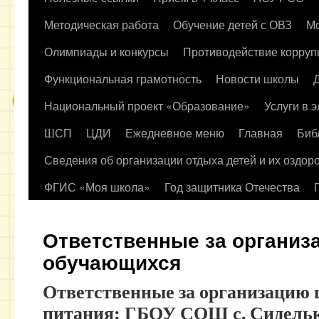
содержимому
Методическая работа
Обучение детей с ОВЗ
Мо
Олимпиады и конкурсы
Противодействие корруп
Функциональная грамотность
Новости школы
Национальный проект «Образование»
Услуги в 
ШСП
ЦДИ
Ежедневное меню
Главная
Биб
Сведения об организации отдыха детей и их оздор
ФГИС «Моя школа»
Год защитника Отечества
Ответственные за организ
обучающихся
Ответственные за организацию 
питания: ГБОУ СОШ с. Сидель