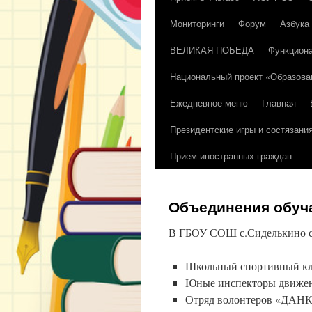
Мониторинги
Форум
Азбука
содержимому
ВЕЛИКАЯ ПОБЕДА
Функциона
Национальный проект «Образова
Ежедневное меню
Главная
Президентские игры и состязани
Прием иностранных граждан
Объединения обу
В ГБОУ СОШ с.Сиделькино с
Школьный спортивный 
Юные инспекторы движе
Отряд волонтеров «ДАН