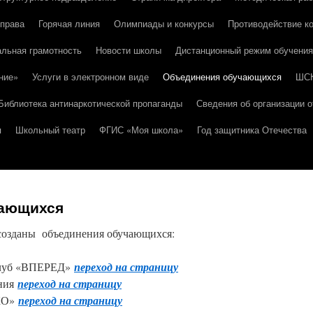
 права
Горячая линия
Олимпиады и конкурсы
Противодействие к
льная грамотность
Новости школы
Дистанционный режим обучения
ние»
Услуги в электронном виде
Объединения обучающихся
ШС
Библиотека антинаркотической пропаганды
Сведения об организации о
я
Школьный театр
ФГИС «Моя школа»
Год защитника Отечества
чающихся
озданы объединения обучающихся:
клуб «ВПЕРЕД»
переход на страницу
ния
переход на страницу
КО»
переход на страницу