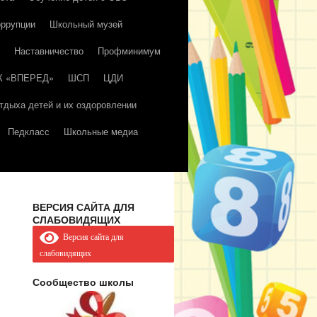
оррупции
Школьный музей
Наставничество
Профминимум
К «ВПЕРЕД»
ШСП
ЦДИ
тдыха детей и их оздоровлении
Педкласс
Школьные медиа
ВЕРСИЯ САЙТА ДЛЯ
СЛАБОВИДЯЩИХ
Версия сайта для
слабовидящих
Сообщество школы