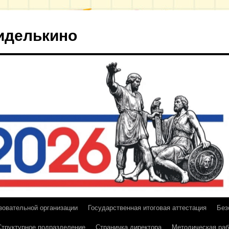
иделькино
зовательной организации
Государственная итоговая аттестация
Без
Структурное подразделение
Страничка директора
Методическая раб