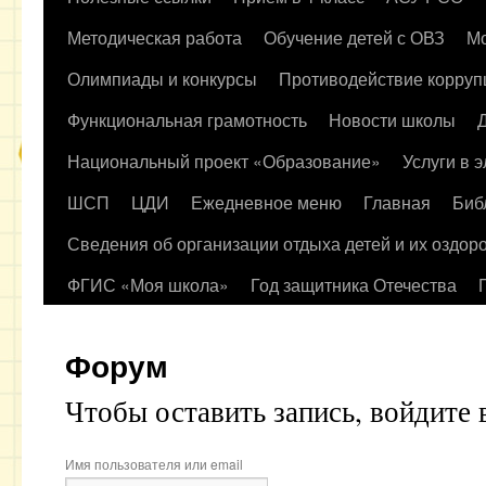
содержимому
Методическая работа
Обучение детей с ОВЗ
Мо
Олимпиады и конкурсы
Противодействие корруп
Функциональная грамотность
Новости школы
Национальный проект «Образование»
Услуги в 
ШСП
ЦДИ
Ежедневное меню
Главная
Биб
Сведения об организации отдыха детей и их оздор
ФГИС «Моя школа»
Год защитника Отечества
Форум
Чтобы оставить запись, войдите 
Имя пользователя или email