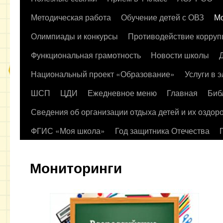
содержимому
Методическая работа
Обучение детей с ОВЗ
Мо
Олимпиады и конкурсы
Противодействие корруп
Функциональная грамотность
Новости школы
Национальный проект «Образование»
Услуги в 
ШСП
ЦДИ
Ежедневное меню
Главная
Биб
Сведения об организации отдыха детей и их оздор
ФГИС «Моя школа»
Год защитника Отечества
Мониторинги